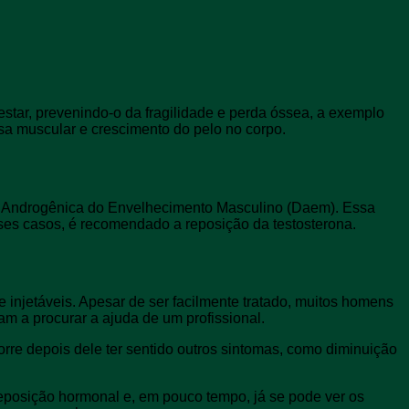
tar, prevenindo-o da fragilidade e perda óssea, a exemplo
a muscular e crescimento do pelo no corpo.
a Androgênica do Envelhecimento Masculino (Daem). Essa
sses casos, é recomendado a reposição da testosterona.
e injetáveis. Apesar de ser facilmente tratado, muitos homens
m a procurar a ajuda de um profissional.
re depois dele ter sentido outros sintomas, como diminuição
 reposição hormonal e, em pouco tempo, já se pode ver os