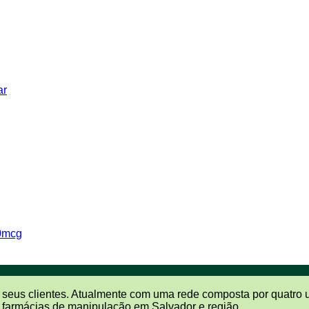
ar
50mcg
 seus clientes. Atualmente com uma rede composta por quatro 
 farmácias de manipulação em Salvador e região.