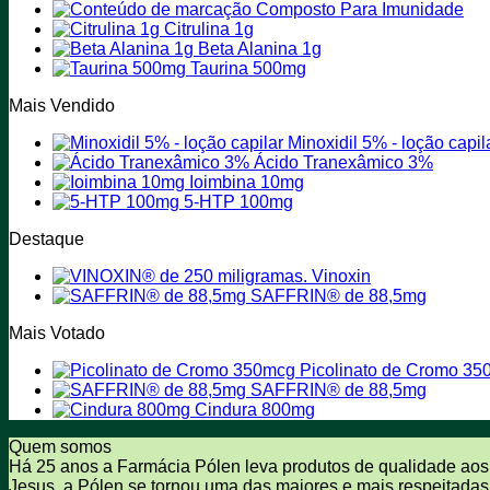
Composto Para Imunidade
ser
Citrulina 1g
escolhidas
Beta Alanina 1g
na
Taurina 500mg
página
do
Mais Vendido
produto
Minoxidil 5% - loção capil
Ácido Tranexâmico 3%
Ioimbina 10mg
5-HTP 100mg
Destaque
Vinoxin
SAFFRIN® de 88,5mg
Mais Votado
Picolinato de Cromo 3
SAFFRIN® de 88,5mg
Cindura 800mg
Quem somos
Há 25 anos a Farmácia Pólen leva produtos de qualidade aos
Jesus, a Pólen se tornou uma das maiores e mais respeitadas