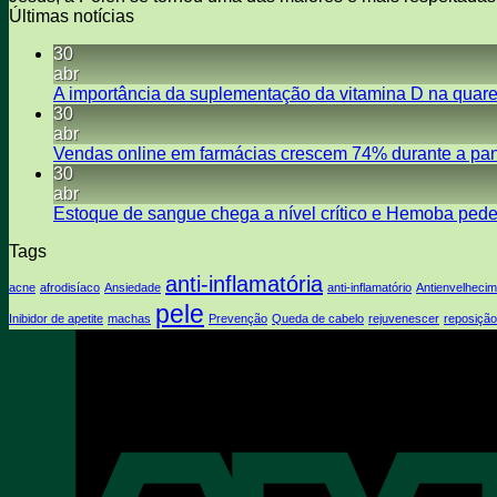
Últimas notícias
30
abr
A importância da suplementação da vitamina D na quar
30
abr
Vendas online em farmácias crescem 74% durante a pan
30
abr
Estoque de sangue chega a nível crítico e Hemoba ped
Tags
anti-inflamatória
acne
afrodisíaco
Ansiedade
anti-inflamatório
Antienvelheci
pele
Inibidor de apetite
machas
Prevenção
Queda de cabelo
rejuvenescer
reposição