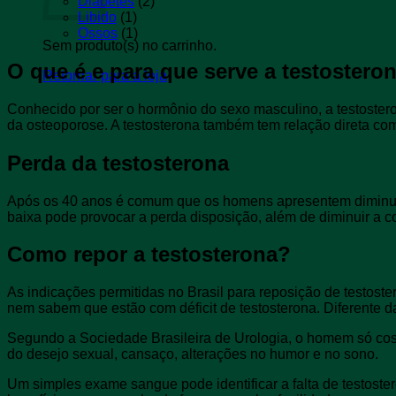
Diabetes
(2)
Libido
(1)
Ossos
(1)
Sem produto(s) no carrinho.
O que é e para que serve a testostero
Retornar para a loja
Conhecido por ser o hormônio do sexo masculino, a testoster
da osteoporose. A testosterona também tem relação direta c
Perda da testosterona
Após os 40 anos é comum que os homens apresentem diminuiç
baixa pode provocar a perda disposição, além de diminuir a c
Como repor a testosterona?
As indicações permitidas no Brasil para reposição de testoste
nem sabem que estão com déficit de testosterona. Diferente d
Segundo a Sociedade Brasileira de Urologia, o homem só cost
do desejo sexual, cansaço, alterações no humor e no sono.
Um simples exame sangue pode identificar a falta de testoster