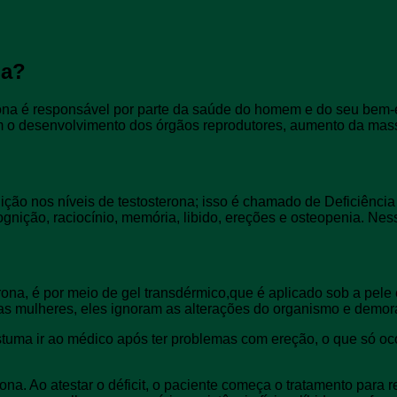
na?
ona é responsável por parte da saúde do homem e do seu bem-es
om o desenvolvimento dos órgãos reprodutores, aumento da mass
ão nos níveis de testosterona; isso é chamado de Deficiênci
ognição, raciocínio, memória, libido, ereções e osteopenia. Ne
rona, é por meio de gel transdérmico,que é aplicado sob a pele 
as mulheres, eles ignoram as alterações do organismo e demora
uma ir ao médico após ter problemas com ereção, o que só ocor
ona. Ao atestar o déficit, o paciente começa o tratamento para