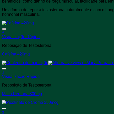
benefícios, como ganho de força muscular, facilidade para ema
Uma forma de repor a testosterona naturalmente é com o Long
hormonal masculina.
+
Este
Visualização Rápida
produto
Reposição de Testosterona
tem
várias
Cafeína 420mg
variantes.
As
opções
podem
+
ser
Este
Visualização Rápida
escolhidas
produto
na
Reposição de Testosterona
tem
página
várias
do
Maca Peruana 300mg
variantes.
produto
As
opções
podem
+
ser