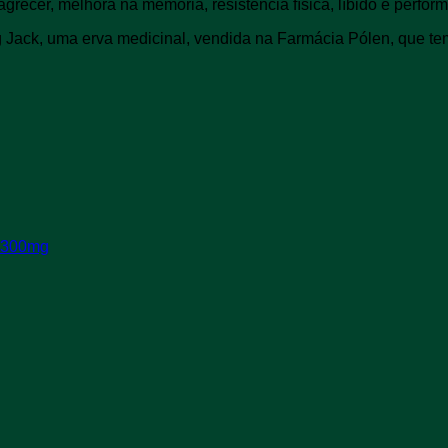
grecer, melhora na memória, resistência física, líbido e perfor
 Jack, uma erva medicinal, vendida na Farmácia Pólen, que te