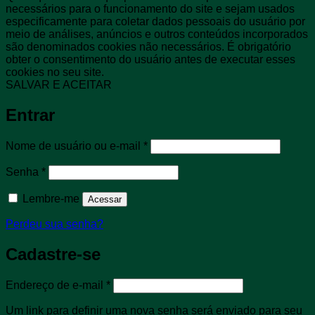
necessários para o funcionamento do site e sejam usados ​​
especificamente para coletar dados pessoais do usuário por
meio de análises, anúncios e outros conteúdos incorporados
são denominados cookies não necessários. É obrigatório
obter o consentimento do usuário antes de executar esses
cookies no seu site.
SALVAR E ACEITAR
Entrar
Obrigatório
Nome de usuário ou e-mail
*
Obrigatório
Senha
*
Lembre-me
Acessar
Perdeu sua senha?
Cadastre-se
Obrigatório
Endereço de e-mail
*
Um link para definir uma nova senha será enviado para seu