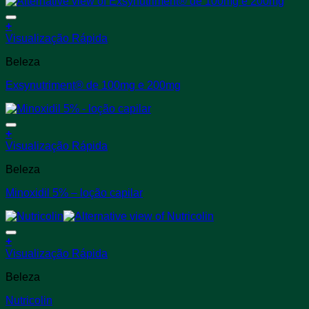
podem
ser
+
escolhidas
Este
Visualização Rápida
na
produto
página
Beleza
tem
do
várias
produto
Exsynutriment® de 100mg e 200mg
variantes.
As
opções
podem
+
ser
Este
Visualização Rápida
escolhidas
produto
na
Beleza
tem
página
várias
do
Minoxidil 5% – loção capilar
variantes.
produto
As
opções
podem
+
ser
Este
Visualização Rápida
escolhidas
produto
na
Beleza
tem
página
várias
do
Nutricolin
variantes.
produto