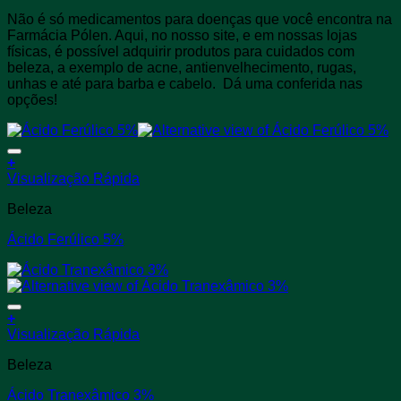
Não é só medicamentos para doenças que você encontra na
Farmácia Pólen. Aqui, no nosso site, e em nossas lojas
físicas, é possível adquirir produtos para cuidados com
beleza, a exemplo de acne, antienvelhecimento, rugas,
unhas e até para barba e cabelo. Dá uma conferida nas
opções!
+
Este
Visualização Rápida
produto
Beleza
tem
várias
Ácido Ferúlico 5%
variantes.
As
opções
podem
ser
+
escolhidas
Este
Visualização Rápida
na
produto
página
Beleza
tem
do
várias
produto
Ácido Tranexâmico 3%
variantes.