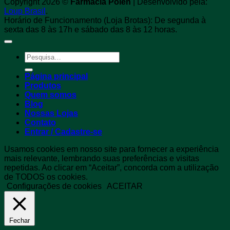
Copyright 2026 ©
Farmácia Pólen
| Desenvolvido pela:
Loup Brasil
.
Horário de Funcionamento (Loja Brotas): De segunda à
sexta das 8 às 17h e sábado das 8 às 12 horas.
Pesquisar
por:
Página principal
Produtos
Quem somos
Blog
Nossas Lojas
Contato
Entrar / Cadastre-se
Usamos cookies em nosso site para fornecer a experiência
mais relevante, lembrando suas preferências e visitas
repetidas. Ao clicar em “Aceitar”, concorda com a utilização
de TODOS os cookies.
Configurações de cookies
ACEITAR
Fechar