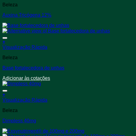
página
Beleza
tem
do
várias
produto
Auxina Tricógena 12%
variantes.
As
opções
podem
ser
+
escolhidas
Visualização Rápida
na
página
Beleza
do
produto
Base fortalecedora de unhas
Adicionar às cotações
+
Este
Visualização Rápida
produto
Beleza
tem
várias
Dimpless 40mg
variantes.
As
opções