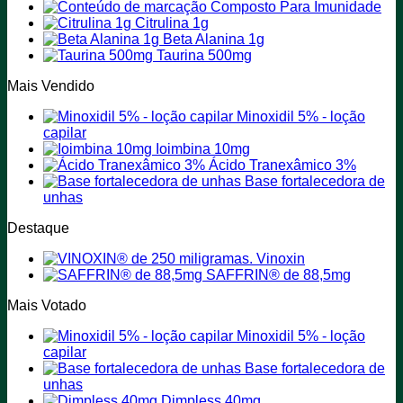
Composto Para Imunidade
do
Citrulina 1g
produto
Beta Alanina 1g
Taurina 500mg
Mais Vendido
Minoxidil 5% - loção
capilar
Ioimbina 10mg
Ácido Tranexâmico 3%
Base fortalecedora de
unhas
Destaque
Vinoxin
SAFFRIN® de 88,5mg
Mais Votado
Minoxidil 5% - loção
capilar
Base fortalecedora de
unhas
Dimpless 40mg