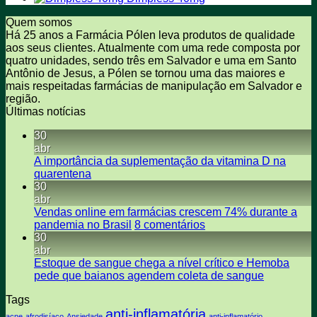
Quem somos
Há 25 anos a Farmácia Pólen leva produtos de qualidade
aos seus clientes. Atualmente com uma rede composta por
quatro unidades, sendo três em Salvador e uma em Santo
Antônio de Jesus, a Pólen se tornou uma das maiores e
mais respeitadas farmácias de manipulação em Salvador e
região.
Últimas notícias
30
abr
A importância da suplementação da vitamina D na
Nenhum
quarentena
comentário
30
em
abr
A
Vendas online em farmácias crescem 74% durante a
importância
em
pandemia no Brasil
8 comentários
da
Vendas
30
suplementação
online
abr
da
em
Estoque de sangue chega a nível crítico e Hemoba
vitamina
farmácias
Nenhum
pede que baianos agendem coleta de sangue
D
crescem
comentári
Tags
na
em
748
quarentena
anti-inflamatória
Estoque
durante
acne
afrodisíaco
Ansiedade
anti-inflamatório