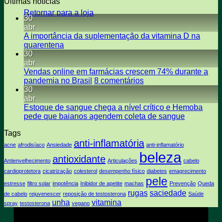
Últimas notícias
Retornar para a loja
30
abr
A importância da suplementação da vitamina D na
Nenhum
quarentena
comentário
30
em
abr
A
Vendas online em farmácias crescem 74% durante a
importância
em
pandemia no Brasil
8 comentários
da
Vendas
30
suplementação
online
abr
da
em
Estoque de sangue chega a nível crítico e Hemoba
vitamina
farmácias
Nenhum
pede que baianos agendem coleta de sangue
D
crescem
comentári
Tags
na
em
748
quarentena
anti-inflamatória
Estoque
durante
acne
afrodisíaco
Ansiedade
anti-inflamatório
de
a
beleza
antioxidante
sangue
pandemia
Antienvelhecimento
Articulações
cabelo
chega
no
cardioprotetora
cicatrização
colesterol
desempenho físico
diabetes
emagrecimento
a
Brasil
pele
estresse
filtro solar
impotência
Inibidor de apetite
machas
Prevenção
Queda
nível
rugas
saciedade
de cabelo
rejuvenescer
reposição de testosterona
Saúde
crítico
unha
vitamina
spray
testosterona
vegano
e
A
Hemoba
E