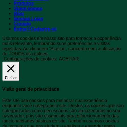
Produtos
Quem somos
Blog
Nossas Lojas
Contato
Entrar / Cadastre-se
Usamos cookies em nosso site para fornecer a experiência
mais relevante, lembrando suas preferências e visitas
repetidas. Ao clicar em “Aceitar”, concorda com a utilização
de TODOS os cookies.
Configurações de cookies
ACEITAR
Fechar
Visão geral de privacidade
Este site usa cookies para melhorar sua experiência
enquanto você navega pelo site. Destes, os cookies que são
categorizados como necessários são armazenados no seu
navegador, pois são essenciais para o funcionamento das
funcionalidades básicas do site. Também usamos cookies
de terceiros que nos ajudam a analisar e entender como