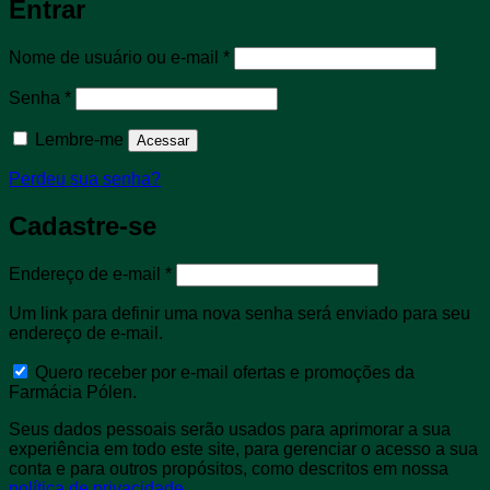
Entrar
Obrigatório
Nome de usuário ou e-mail
*
Obrigatório
Senha
*
Lembre-me
Acessar
Perdeu sua senha?
Cadastre-se
Obrigatório
Endereço de e-mail
*
Um link para definir uma nova senha será enviado para seu
endereço de e-mail.
Quero receber por e-mail ofertas e promoções da
Farmácia Pólen.
Seus dados pessoais serão usados para aprimorar a sua
experiência em todo este site, para gerenciar o acesso a sua
conta e para outros propósitos, como descritos em nossa
política de privacidade
.