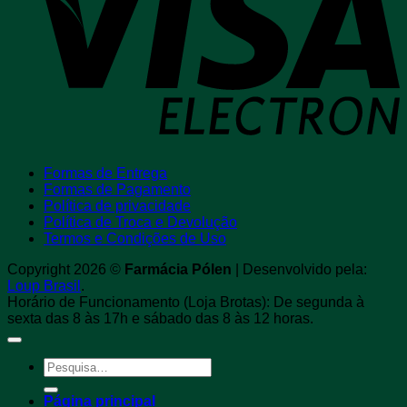
Formas de Entrega
Formas de Pagamento
Política de privacidade
Política de Troca e Devolução
Termos e Condições de Uso
Copyright 2026 ©
Farmácia Pólen
| Desenvolvido pela:
Loup Brasil
.
Horário de Funcionamento (Loja Brotas): De segunda à
sexta das 8 às 17h e sábado das 8 às 12 horas.
Pesquisar
por:
Página principal