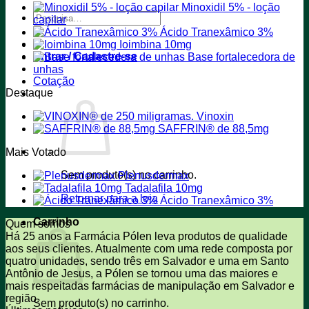
Minoxidil 5% - loção
Pesquisar
capilar
por:
Ácido Tranexâmico 3%
Ioimbina 10mg
Entrar / Cadastre-se
Base fortalecedora de
unhas
Cotação
Destaque
Vinoxin
SAFFRIN® de 88,5mg
Mais Votado
Sem produto(s) no carrinho.
Plenusdermax
Tadalafila 10mg
Retornar para a loja
Ácido Tranexâmico 3%
Carrinho
Quem somos
Há 25 anos a Farmácia Pólen leva produtos de qualidade
aos seus clientes. Atualmente com uma rede composta por
quatro unidades, sendo três em Salvador e uma em Santo
Antônio de Jesus, a Pólen se tornou uma das maiores e
mais respeitadas farmácias de manipulação em Salvador e
região.
Sem produto(s) no carrinho.